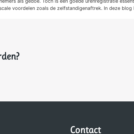
emers als gedoe. Toch is een goede urenregistratie essenti
le voordelen zoals de zelfstandigenaftrek. In deze blog la
rden?
Contact