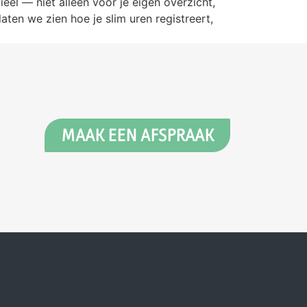
eel — niet alleen voor je eigen overzicht,
ten we zien hoe je slim uren registreert,
MAAK EEN AFSPRAAK