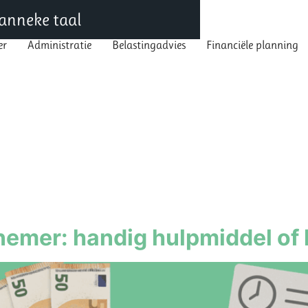
 Janneke taal
er
Administratie
Belastingadvies
Financiële planning
mer
Administratie
Belastingadvies
Financiële planning
nemer: handig hulpmiddel of 