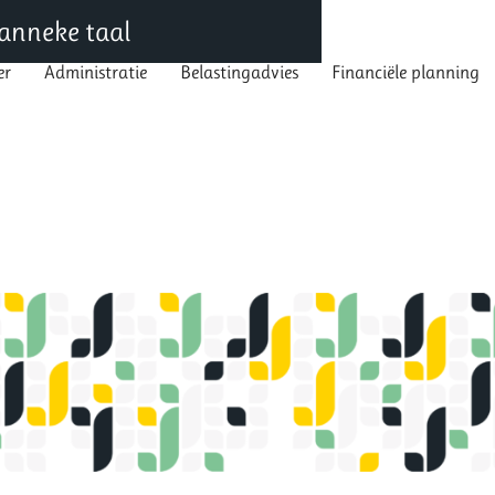
 Janneke taal
er
Administratie
Belastingadvies
Financiële planning
mer
Administratie
Belastingadvies
Financiële planning