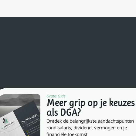
Gratis Gids
Meer grip op je keuzes
als DGA?
Ontdek de belangrijkste aandachtspunten
rond salaris, dividend, vermogen en je
dvies in Jip en Janneke taal
financiële toekomst.