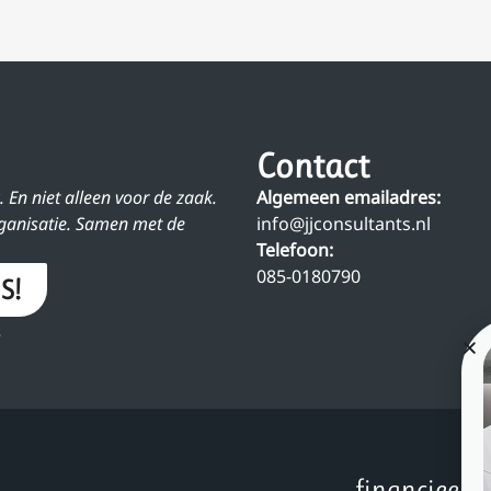
Contact
. En niet alleen voor de zaak.
Algemeen emailadres:
rganisatie. Samen met de
info@jjconsultants.nl
Telefoon:
085-0180790
S!
.
financieel a