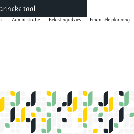
 Janneke taal
er
Administratie
Belastingadvies
Financiële planning
mer
Administratie
Belastingadvies
Financiële planning