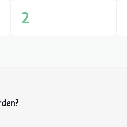
2
rden?